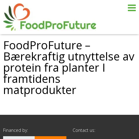
FoodProFuture –
Bærekraftig utnyttelse av
protein fra planter I
framtidens
matprodukter
Financed by:
Contact us: