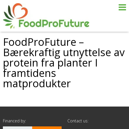
FoodProFuture –
Bærekraftig utnyttelse av
protein fra planter I
framtidens
matprodukter
Financed by:
Contact us: