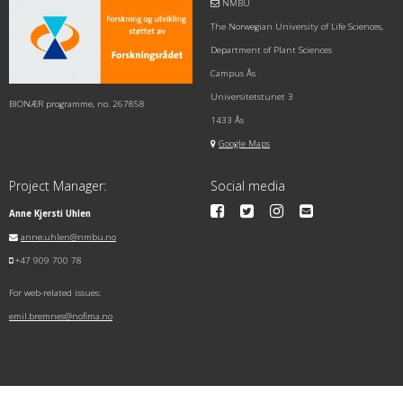
NMBU
The Norwegian University of Life Sciences,
Department of Plant Sciences
Campus Ås
Universitetstunet 3
BIONÆR programme, no. 267858
1433 Ås
Google Maps
Project Manager:
Social media
Anne Kjersti Uhlen
anne.uhlen@nmbu.no
+47 909 700 78
For web-related issues:
emil.bremnes@nofima.no