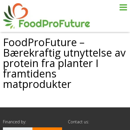
FoodProFuture –
Bærekraftig utnyttelse av
protein fra planter I
framtidens
matprodukter
Financed by:
Contact us: