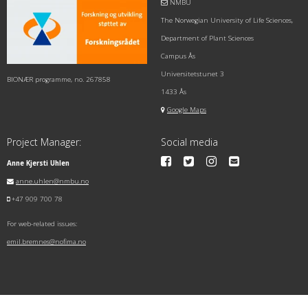
NMBU
The Norwegian University of Life Sciences,
Department of Plant Sciences
Campus Ås
Universitetstunet 3
BIONÆR programme, no. 267858
1433 Ås
Google Maps
Project Manager:
Social media
Anne Kjersti Uhlen
anne.uhlen@nmbu.no
+47 909 700 78
For web-related issues:
emil.bremnes@nofima.no