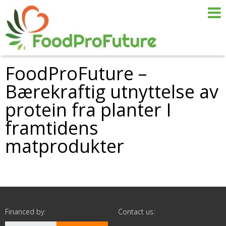
FoodProFuture –
Bærekraftig utnyttelse av
protein fra planter I
framtidens
matprodukter
Financed by:
Contact us: