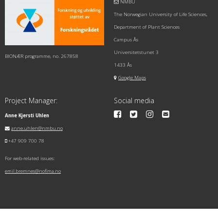
NMBU
The Norwegian University of Life Sciences,
Department of Plant Sciences
Campus Ås
Universitetstunet 3
BIONÆR programme, no. 267858
1433 Ås
Google Maps
Project Manager:
Social media
Anne Kjersti Uhlen
anne.uhlen@nmbu.no
+47 909 700 78
For web-related issues:
emil.bremnes@nofima.no